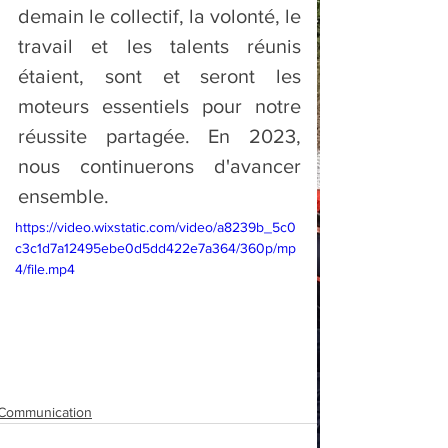
demain le collectif, la volonté, le 
travail et les talents réunis 
étaient, sont et seront les 
moteurs essentiels pour notre 
réussite partagée. En 2023, 
nous continuerons d'avancer 
ensemble.
https://video.wixstatic.com/video/a8239b_5c0
c3c1d7a12495ebe0d5dd422e7a364/360p/mp
4/file.mp4
Communication